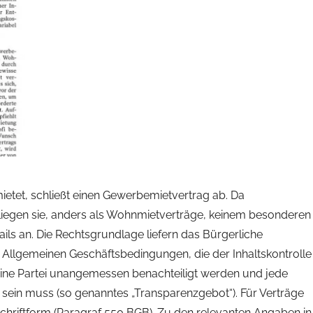
etet, schließt einen Gewerbemietvertrag ab. Da
liegen sie, anders als Wohnmietverträge, keinem besonderen
ils an. Die Rechtsgrundlage liefern das Bürgerliche
 Allgemeinen Geschäftsbedingungen, die der Inhaltskontrolle
keine Partei unangemessen benachteiligt werden und jede
sein muss (so genanntes „Transparenzgebot“). Für Verträge
 Schriftform (Paragraf 550 BGB). Zu den relevanten Angaben in