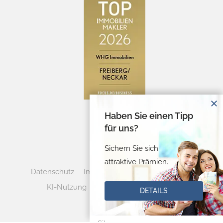
Haben Sie einen Tipp
für uns?
Sichern Sie sich
attraktive Prämien.
Datenschutz
Impressum
Cookie-Verwaltung
KI-Nutzung
Vertrag widerrufen
DETAILS