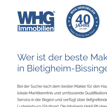
Zum
Inhalt
springen
Wer ist der beste Ma
in Bietigheim-Bissing
Bei der Suche nach dem besten Makler für den Haus
lokale Marktkenntnis und umfassende Qualifikatione
Service in der Region und verfügt über tiefgreife
Ludwigsburg/Stuttgart. Die Inhaberin Heidi Pfuderer