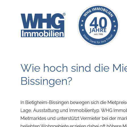
Zum
Inhalt
springen
Wie hoch sind die Mie
Bissingen?
In Bietigheim-Bissingen bewegen sich die Mietpre
Lage, Ausstattung und Immobilientyp. WHG Immobil
Mietmarktes und unterstützt Vermieter bei der ma
beliebten Wohngebiete erzielen dabei oft höhere Mi