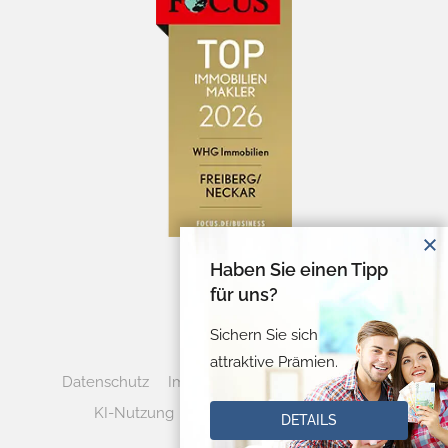
Haben Sie einen Tipp
für uns?
Sichern Sie sich
attraktive Prämien.
Datenschutz
Impressum
Cookie-Verwaltung
KI-Nutzung
Vertrag widerrufen
DETAILS