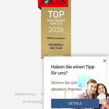
Haben Sie einen Tipp
für uns?
Sichern Sie sich
attraktive Prämien.
Datenschutz
Impressum
Cookie-Verwaltung
KI-Nutzung
Vertrag widerrufen
DETAILS