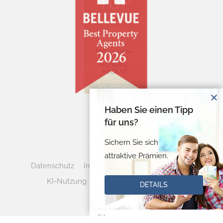
Haben Sie einen Tipp
für uns?
Sichern Sie sich
attraktive Prämien.
Datenschutz
Impressum
Cookie-Verwaltung
KI-Nutzung
Vertrag widerrufen
DETAILS
Sitemap